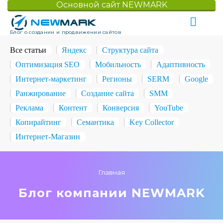
Основной сайт NEWMARK
Блог о создании и продвижении сайтов
Все статьи
Яндекс
Структура сайта
Оптимизация SEO
Мобильность
Адаптивность
Интернет-маркетинг
Регионы
SERM
Google
Ранжирование
Создание сайта
SMM
Реклама
Контент
Конверсия
YouTube
Копирайтинг
Семантика
Key Collector
Интернет-Магазин
Главная
Блог компании NEWMARK