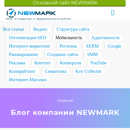
Основной сайт NEWMARK
Блог о создании и продвижении сайтов
Все статьи
Яндекс
Структура сайта
Оптимизация SEO
Мобильность
Адаптивность
Интернет-маркетинг
Регионы
SERM
Google
Ранжирование
Создание сайта
SMM
Реклама
Контент
Конверсия
YouTube
Копирайтинг
Семантика
Key Collector
Интернет-Магазин
Главная
Блог компании NEWMARK