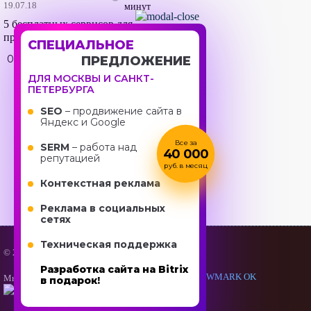
19.07.18
минут
5 бесплатных сервисов для
проверки адаптивности сайта
СПЕЦИАЛЬНОЕ
174
0
ПРЕДЛОЖЕНИЕ
ДЛЯ МОСКВЫ И САНКТ-
ПЕТЕРБУРГА
SEO
– продвижение сайта в
Яндекс и Google
Все за
SERM
– работа над
40 000
репутацией
руб. в месяц
Контекстная реклама
Реклама в социальных
сетях
Техническая поддержка
© 2005-2026 NEWMARK
|
Карта сайта
Разработка сайта на
Bitriх
Мы в соцсетях
в подарок!